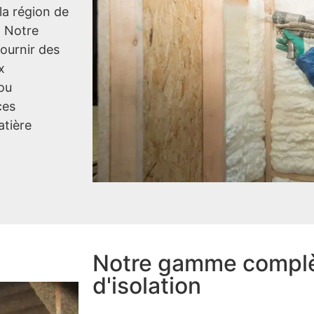
la région de
! Notre
fournir des
x
 ou
ces
atière
Notre gamme complè
d'isolation