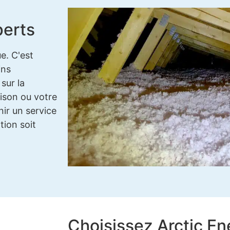
perts
e. C'est
ins
sur la
aison ou votre
ir un service
tion soit
Choisissez Arctic En